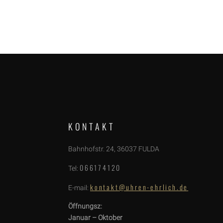
KONTAKT
Bahnhofstr. 24, 36037 FULDA
066174120
Tel:
kontakt@uhren-ehrlich.de
E-mail:
Öffnungsz:
Januar – Oktober