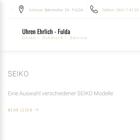
Skip
Adresse:
Bahnhofstr. 24 - FULDA
Telefon:
0661-7 41 20
to
content
Uhren Ehrlich - Fulda
Uhren – Schmuck – Service
SEIKO
CATEGO
Eine Auswahl verschiedener SEIKO Modelle
MEHR LESEN