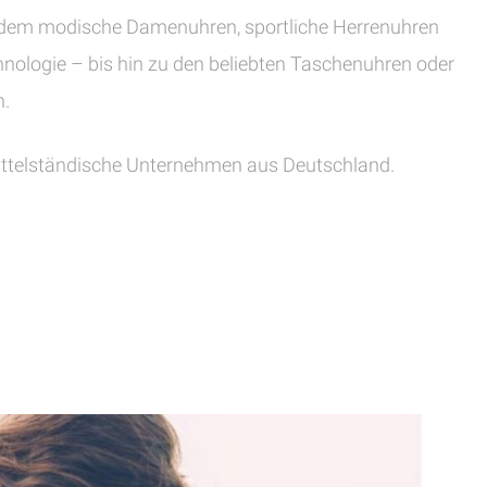
udem modische Damenuhren, sportliche Herrenuhren
nologie – bis hin zu den beliebten Taschenuhren oder
n.
ttelständische Unternehmen aus Deutschland.