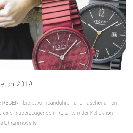
retch 2019
e REGENT bietet Armbanduhren und Taschenuhren
zu einem überzeugenden Preis. Kern der Kollektion
he Uhrenmodelle.