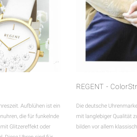
N
n
REGENT - ColorSt
reszeit. Aufblühen ist ein
Die deutsche Uhrenmark
uhren, die für funkelnde
mit langlebiger Qualität 
it Glitzereffekt oder
bilden vor allem klassisc
. Diese Uhren sind für