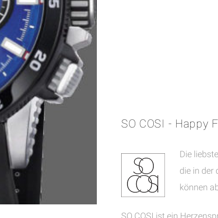
SO COSI - Happy 
Die liebs
die in der
können ab
SO COSI ist ein Herzens