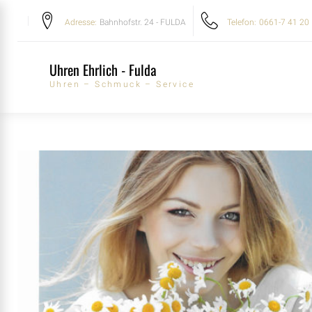
Skip
Adresse:
Bahnhofstr. 24 - FULDA
Telefon:
0661-7 41 20
to
content
Uhren Ehrlich - Fulda
Uhren – Schmuck – Service
AUTOR: